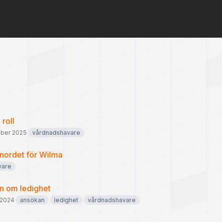
 roll
mber 2025
vårdnadshavare
nordet för Wilma
vare
n om ledighet
i 2024
ansökan
ledighet
vårdnadshavare